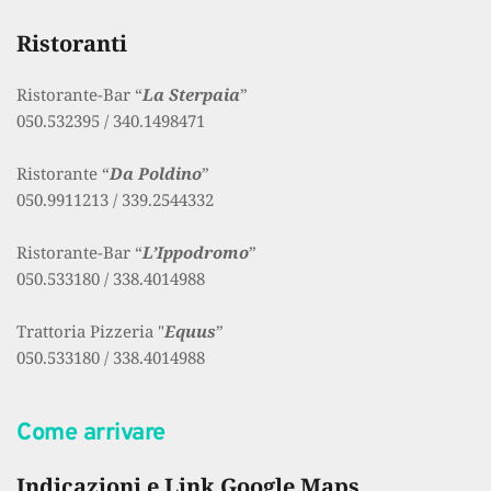
Ristoranti
Ristorante-Bar “
La Sterpaia
” 
050.532395 / 340.1498471
Ristorante “
Da Poldino
” 
050.9911213 / 339.2544332
Ristorante-Bar “
L’Ippodromo
” 
050.533180 / 338.4014988
Trattoria Pizzeria "
Equus
” 
050.533180 / 338.4014988 
Come arrivare
Indicazioni e Link Google Maps