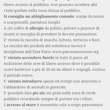
libero accesso al pubblico, non possono accedere alle 
visite guidate nella zona chiusa al pubblico.
Si consiglia un abbigliamento comodo
: scarpe da tennis 
o scarponcelli, pantaloni lunghi.
A chi soffre di 
allergie
 da pollini, polveri o punture di 
insetti si consiglia di prendere le dovute precauzioni.
E’ vietata la raccolta di muschi, licheni, terriccio e fiori. 
La raccolta dei prodotti del sottobosco invece è 
disciplinata dall’Ente Parco www.parcosanrossore.org
E’ 
vietato accendere fuoch
i in tutto il parco ad 
esclusione delle aree di libero accesso dove è possibile 
usare barbecue a più di 50 mt da alberi e cespugli, escluso 
il periodo estivo.
E’ 
vietato introdurre
 specie ed ecotipi non autoctoni e 
l’abbandono di animali in generale.
E’ possibile fare 
pic-nic 
sui prati nelle zone di verde 
pubblico ricordando sempre di portare via i rifiuti.
L’
accesso al mare 
è consentito solo a scopo panoramico 